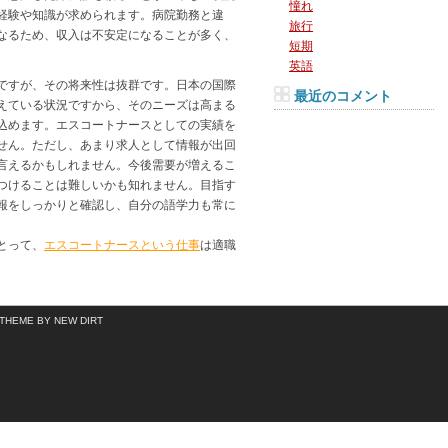
憧れ
経験や知識が求められます。病院勤務と違
旅行
なるため、収入は不安定になることが多く、
短期
英語
ですが、その将来性は抜群です。日本の国際
最近のコメント
えている状況ですから、そのニーズは高まる
込めます。エスコートナースとしての実績を
せん。ただし、あまり求人として情報が出回
言えるかもしれません。今後需要が増えるこ
つけることは難しいかも知れません。目指す
報をしっかりと確認し、自分の語学力も常に
とって、
エスコートナースという仕事
は適職
THEME BY NEW DIRT