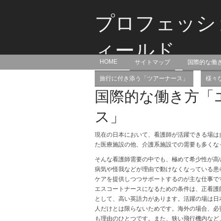
プロフェッシ
ィールド
HOME
サイトマップ
国際的な働
医療スキルを活かせるのは病院だけじゃ
旅行に付き添う「ツアーナース」
様々
国際的な働き方「
ス」
現在の日本において、看護師が活躍できる場は
た医療施設の他、介護系施設での需要も多くな
そんな看護師需要の中でも、極めて希少性が高
病気や怪我などが理由で動けなくなっている患
ケアを提供しつつサポートするのが主な仕事で
エスコートナースになるための条件は、正看護
として、高い英語力があります。活躍の場は日
人だけとは限らないためです。海外の場合、必
も理由のひとつです。また、狭い飛行機内など