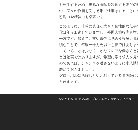
も発生するため、未熟な医師を凌駕するほどの
い、個々の依頼を受ける形で仕事をすることに
忍耐力や精神力も必要です。
このように、非常に責任が大きく個性的な仕事
化は年々加速していますし、外国人旅行客も増
一方です。加えて、重い責任に見合う報酬も見
積むことで、年収一千万円以上も夢ではありま
っていることは少なく、かなりレアな働き方と
とは確実ではありますが、希望に添う求人を見
のであれば、チャンスを逃さないように求人情
磨いておきましょう。
グローバルに活躍したいと願っている看護師に
と言えます。
COPYRIGHT © 2026 ·
プロフェッショナルフィールド
·