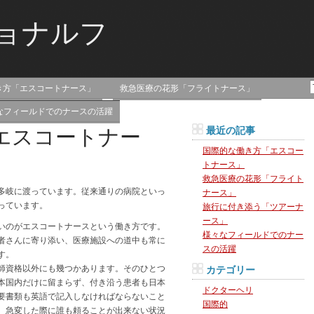
ョナルフ
き方「エスコートナース」
救急医療の花形「フライトナース」
ない！
なフィールドでのナースの活躍
最近の記事
エスコートナー
国際的な働き方「エスコー
トナース」
救急医療の花形「フライト
多岐に渡っています。従来通りの病院といっ
ナース」
っています。
旅行に付き添う「ツアーナ
ース」
いのがエスコートナースという働き方です。
様々なフィールドでのナー
者さんに寄り添い、医療施設への道中も常に
スの活躍
す。
師資格以外にも幾つかあります。そのひとつ
カテゴリー
本国内だけに留まらず、付き沿う患者も日本
ドクターヘリ
要書類も英語で記入しなければならないこと
国際的
、急変した際に誰も頼ることが出来ない状況