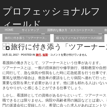
プロフェッショナルフ
ィールド
HOME
サイトマップ
国際的な働き方「エスコートナース」
医療スキルを活かせるのは病院だけじゃない！
旅行に付き添う「ツアーナース」
様々なフィールドでのナースの活躍
旅行に付き添う「ツアーナー
旅
10月 22, 2017 · POSTED IN
旅行
,
短期
·
コメントを受け付けていません
行
に
看護師の働き方として、ツアーナースという仕事があります。
付
き
ツアーナースとは、一般の団体旅行や修学旅行、移動教室や自然
添
に同行して、急な病気や怪我をした時に応急処置を行う仕事です
う
「ツ
重篤な状態の場合は、救急車の要請をしたり病院へ連れて行った
ア
重要な役割を果たす必要があります。他に誰も頼れる人はいない
ー
ナ
きなやりがいと感じることができる仕事でしょう。
ー
ス」
しかし、看護師としての資格があるからといって、ツアーナース
は
職できるとは限りません。病院や高齢者用の施設などとは違い、
門の派遣会社に登録したり、希望に合った求人があればエントリ