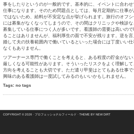
事をしたりというのが一般的です。基本的に、イベントに合わせ
仕事になります。そのため問題点としては、毎月定期的に仕事が
ではないため、給料が不安定な点が挙げられます。旅行のオフシ
には募集がなくなってしまうので、その間はクリニックや検診な
募集している仕事につく人が多いです。看護師の需要は高いので
ることはありませんが、福利厚生の面で不安が残ります。逆を言
婚して夫の扶養範囲内で働いているといった場合には丁度いい仕
なくもありません。
ツアーナース専門で働くことを考えると、ある程度の貯金がない
厳しくなる可能性があります。そういったリスクをよく理解して
方向を考えることも大切です。ただ遣り甲斐はとてもある仕事で
興味のある看護師は一度試してみるのもいいかもしれません。
Tags: no tags
COPYRIGHT © 2026 ·
プロフェッショナルフィールド
·
THEME BY NEW DIRT